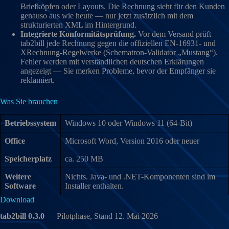
Briefköpfen oder Layouts. Die Rechnung sieht für den Kunden
genauso aus wie heute — nur jetzt zusätzlich mit dem
strukturierten XML im Hintergrund.
Integrierte Konformitätsprüfung.
Vor dem Versand prüft
tab2bill jede Rechnung gegen die offiziellen EN-16931- und
XRechnung-Regelwerke (Schematron-Validator „Mustang“).
Fehler werden mit verständlichen deutschen Erklärungen
angezeigt — Sie merken Probleme, bevor der Empfänger sie
reklamiert.
Was Sie brauchen
Betriebssystem
Windows 10 oder Windows 11 (64-Bit)
Office
Microsoft Word, Version 2016 oder neuer
Speicherplatz
ca. 250 MB
Weitere
Nichts. Java- und .NET-Komponenten sind im
Software
Installer enthalten.
Download
tab2bill 0.3.0
— Pilotphase, Stand 12. Mai 2026