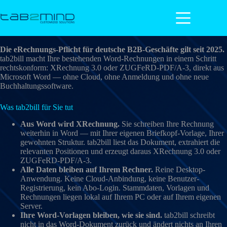
Zum
Inhalt
springen
tab2bill — eRechnung aus Word
Die eRechnungs-Pflicht für deutsche B2B-Geschäfte gilt seit 2025.
tab2bill macht Ihre bestehenden Word-Rechnungen in einem Schritt
rechtskonform: XRechnung 3.0 oder ZUGFeRD-PDF/A-3, direkt aus
Microsoft Word — ohne Cloud, ohne Anmeldung und ohne neue
Buchhaltungssoftware.
Was tab2bill für Sie tut
Aus Word wird XRechnung.
Sie schreiben Ihre Rechnung
weiterhin in Word — mit Ihrer eigenen Briefkopf-Vorlage, Ihrer
gewohnten Struktur. tab2bill liest das Dokument, extrahiert die
relevanten Positionen und erzeugt daraus XRechnung 3.0 oder
ZUGFeRD-PDF/A-3.
Alle Daten bleiben auf Ihrem Rechner.
Reine Desktop-
Anwendung. Keine Cloud-Anbindung, keine Benutzer-
Registrierung, kein Abo-Login. Stammdaten, Vorlagen und
Rechnungen liegen lokal auf Ihrem PC oder auf Ihrem eigenen
Server.
Ihre Word-Vorlagen bleiben, wie sie sind.
tab2bill schreibt
nicht in das Word-Dokument zurück und ändert nichts an Ihren