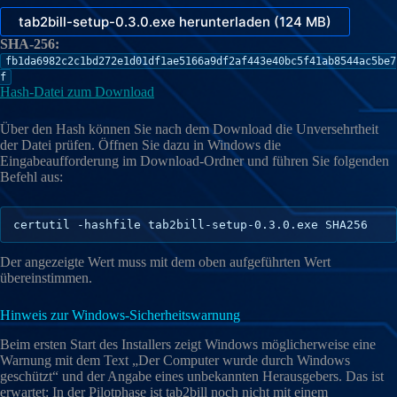
tab2bill-setup-0.3.0.exe herunterladen (124 MB)
SHA-256:
fb1da6982c2c1bd272e1d01df1ae5166a9df2af443e40bc5f41ab8544ac5be7
f
Hash-Datei zum Download
Über den Hash können Sie nach dem Download die Unversehrtheit
der Datei prüfen. Öffnen Sie dazu in Windows die
Eingabeaufforderung im Download-Ordner und führen Sie folgenden
Befehl aus:
certutil -hashfile tab2bill-setup-0.3.0.exe SHA256
Der angezeigte Wert muss mit dem oben aufgeführten Wert
übereinstimmen.
Hinweis zur Windows-Sicherheitswarnung
Beim ersten Start des Installers zeigt Windows möglicherweise eine
Warnung mit dem Text „Der Computer wurde durch Windows
geschützt“ und der Angabe eines unbekannten Herausgebers. Das ist
erwartet: In der Pilotphase ist tab2bill noch nicht mit einem